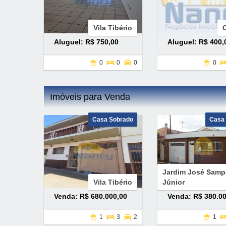
Vila Tibério
Aluguel: R$ 750,00
Aluguel: R$ 400,
0
0
0
0
Imóveis para Venda
Casa Sobrado
Casa
Jardim José Samp
Vila Tibério
Júnior
Venda: R$ 680.000,00
Venda: R$ 380.00
1
3
2
1