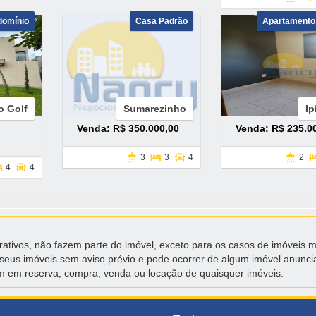
domínio
Casa Padrão
Apartamento
o Golf
Sumarezinho
Ip
Venda: R$ 350.000,00
Venda: R$ 235.0
3
3
4
2
4
4
tivos, não fazem parte do imóvel, exceto para os casos de imóveis mobi
seus imóveis sem aviso prévio e pode ocorrer de algum imóvel anuncia
licam em reserva, compra, venda ou locação de quaisquer imóveis.