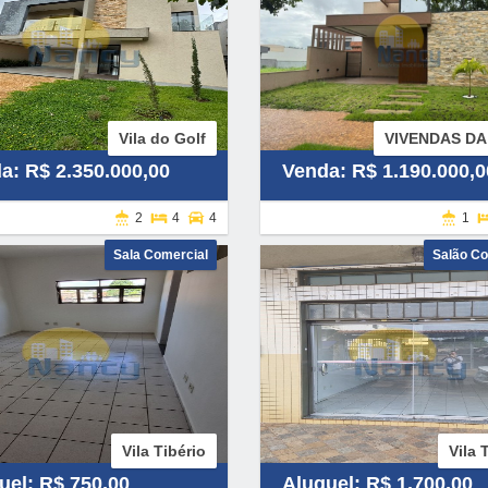
Vila do Golf
VIVENDAS DA
a: R$ 2.350.000,00
Venda: R$ 1.190.000,0
2
4
4
1
Sala Comercial
Salão Co
Vila Tibério
Vila 
uel: R$ 750,00
Aluguel: R$ 1.700,00