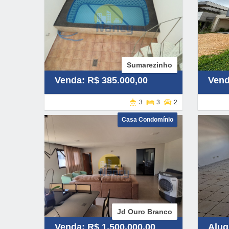
Sumarezinho
Venda: R$ 385.000,00
Vend
3
3
2
Casa Condomínio
Jd Ouro Branco
Venda: R$ 1.500.000,00
Alug