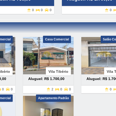
0
0
0
0
mercial
Casa Comercial
Salão Co
Tibério
Vila Tibério
Vila 
0,00
Aluguel: R$ 1.700,00
Aluguel: R$ 1.70
0
0
2
0
0
0
mercial
Apartamento Padrão