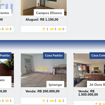
Centro
Campos Elíseos
00
Aluguel: R$ 1.150,00
0
0
1
3
0
 Padrão
Casa Padrão
Casa Con
aio
Ipiranga
Jd Ouro 
0,00
Venda: R$ 200.000,00
Venda: R$
1.500.000,00
3
2
1
2
2
2