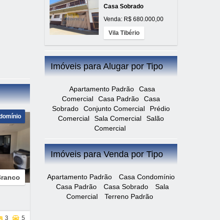
Casa Sobrado
Venda: R$ 680.000,00
Vila Tibério
Imóveis para Alugar por Tipo
Apartamento Padrão
Casa
Comercial
Casa Padrão
Casa
Sobrado
Conjunto Comercial
Prédio
domínio
Comercial
Sala Comercial
Salão
Comercial
Imóveis para Venda por Tipo
Apartamento Padrão
Casa Condomínio
Branco
Casa Padrão
Casa Sobrado
Sala
Comercial
Terreno Padrão
3
5