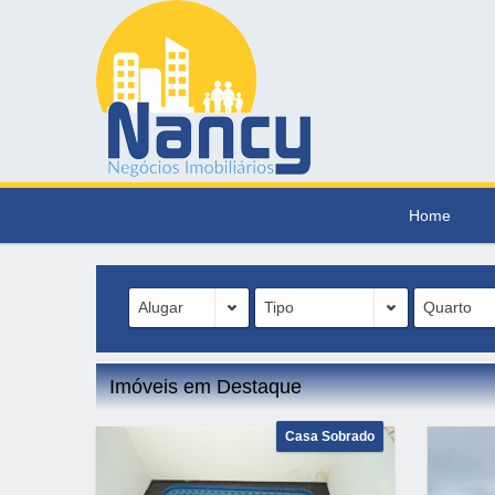
NANCY IMOBILIÁRIA - Ribeirão Preto SP
Home
Alugar
Tipo
Quarto
Imóveis em Destaque
Casa Sobrado