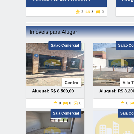
2
3
5
Imóveis para Alugar
Salão Comercial
Salão Co
Centro
Vila 
Aluguel: R$ 8.500,00
Aluguel: R$ 3.20
0
0
0
0
Sala Comercial
Sala Co